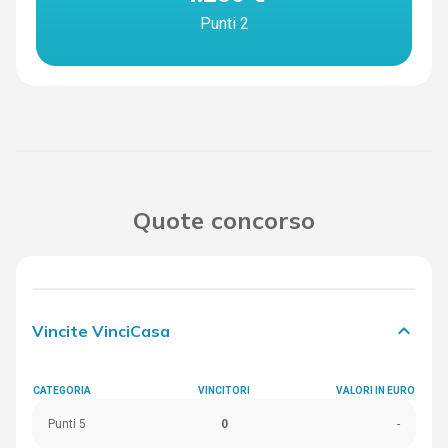
Punti 2
Quote concorso
keyboard_arrow_down
Vincite VinciCasa
CATEGORIA
VINCITORI
VALORI IN EURO
Punti 5
0
-