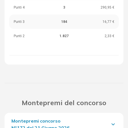
Punti 4
3
290,95 €
Punti 3
184
16,77 €
Punti 2
1.827
2,33 €
Montepremi del concorso
Montepremi concorso
keyboard_arrow_down
Nº172 del 21 Giugno 2026