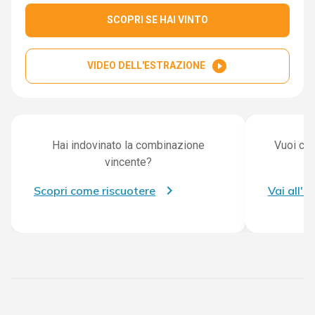
SCOPRI SE HAI VINTO
play_circle_filled
VIDEO DELL'ESTRAZIONE
Hai indovinato la combinazione
Vuoi con
vincente?
Scopri come riscuotere
Vai all'a