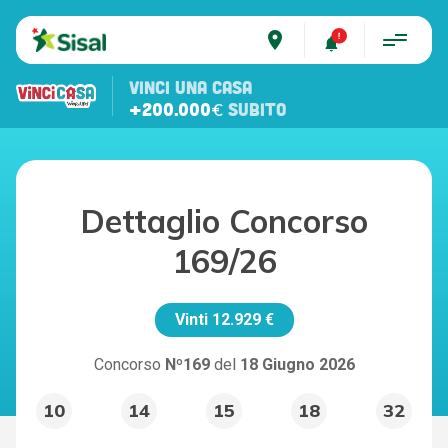
place
VINCI UNA CASA
+200.000€
SUBITO
Dettaglio Concorso
169/26
Vinti
12.929 €
Concorso
Nº169
del
18 Giugno 2026
10
14
15
18
32