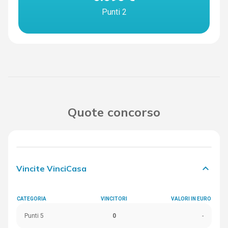
Punti 2
Quote concorso
keyboard_arrow_down
Vincite VinciCasa
CATEGORIA
VINCITORI
VALORI IN EURO
Punti 5
0
-