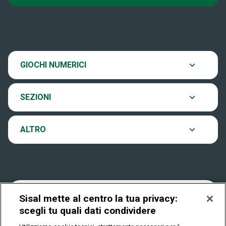
Super Win for Life
News
SiVinceTutto
Chi siamo
Scopri il gioco
GIOCHI NUMERICI
EuroJackpot
Contatti
Ultima estrazione
SEZIONI
VinciCasa
Notifiche
Archivio estrazioni
ALTRO
Win For Life
Accessibilità
Verifica vincite
Play Your Date
Cookies
FAQ
Sisal mette al centro la tua privacy:
scegli tu quali dati condividere