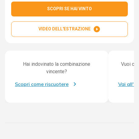
SCOPRI SE HAI VINTO
play_circle_filled
VIDEO DELL'ESTRAZIONE
Hai indovinato la combinazione
Vuoi con
vincente?
Scopri come riscuotere
Vai all'a