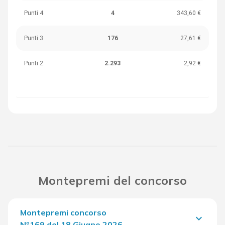
Punti 4
4
343,60 €
Punti 3
176
27,61 €
Punti 2
2.293
2,92 €
Montepremi del concorso
Montepremi concorso
keyboard_arrow_down
Nº169 del 18 Giugno 2026