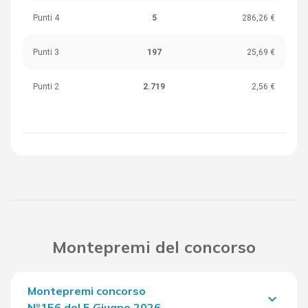
Punti 4
5
286,26 €
Punti 3
197
25,69 €
Punti 2
2.719
2,56 €
Montepremi del concorso
Montepremi concorso
keyboard_arrow_down
Nº156 del 5 Giugno 2026