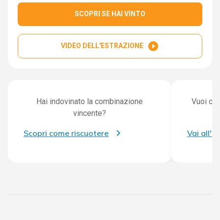
SCOPRI SE HAI VINTO
play_circle_filled
VIDEO DELL'ESTRAZIONE
Hai indovinato la combinazione
Vuoi con
vincente?
Scopri come riscuotere
Vai all'a