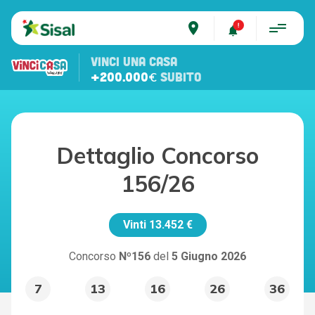
place
VINCI UNA CASA
+200.000€
SUBITO
Dettaglio Concorso
156/26
Vinti
13.452 €
Concorso
Nº156
del
5 Giugno 2026
7
13
16
26
36