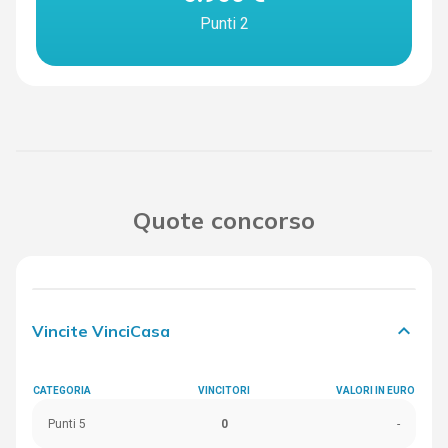
Punti 2
Quote concorso
keyboard_arrow_down
Vincite VinciCasa
CATEGORIA
VINCITORI
VALORI IN EURO
Punti 5
0
-