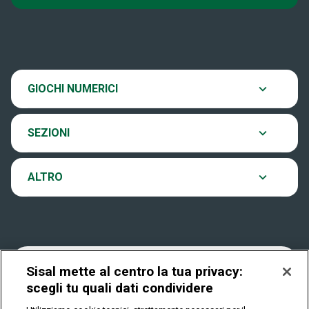
Super Win for Life
News
SiVinceTutto
Chi siamo
Scopri il gioco
GIOCHI NUMERICI
EuroJackpot
Contatti
Ultima estrazione
SEZIONI
VinciCasa
Notifiche
Archivio estrazioni
ALTRO
Win For Life
Accessibilità
Verifica vincite
Play Your Date
Cookies
FAQ
Sisal mette al centro la tua privacy:
scegli tu quali dati condividere