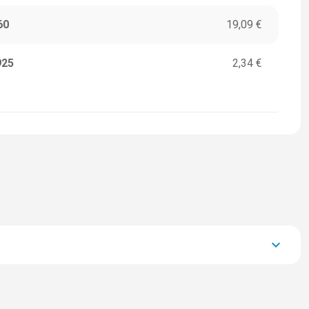
60
19,09 €
925
2,34 €
keyboard_arrow_down
34.242,00 €