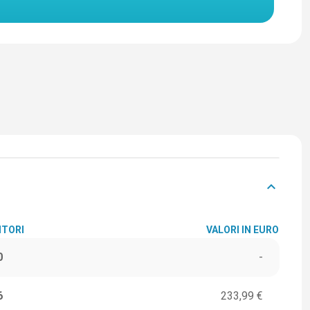
keyboard_arrow_down
ITORI
VALORI IN EURO
0
-
6
233,99 €