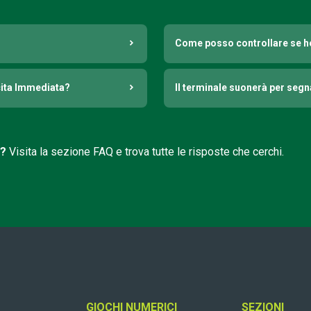
Come posso controllare se h
cita Immediata?
Il terminale suonerà per seg
i?
Visita la sezione FAQ e trova tutte le risposte che cerchi.
GIOCHI NUMERICI
SEZIONI