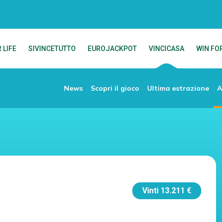
 LIFE
SIVINCETUTTO
EUROJACKPOT
VINCICASA
WIN FOR
News
Scopri il gioco
Ultima estrazione
A
Vinti
13.211 €