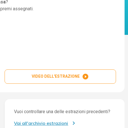
asa
?
i premi assegnati.
play_circle_filled
VIDEO DELL'ESTRAZIONE
Vuoi controllare una delle estrazioni precedenti?
Vai all'archivio estrazioni