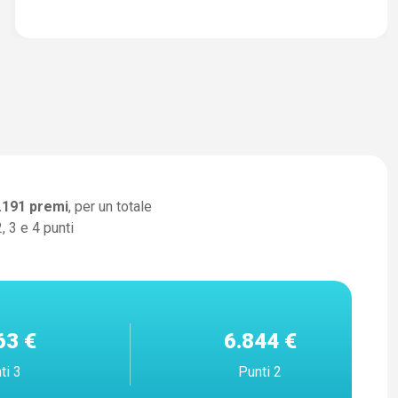
.191
premi
, per un totale
, 3 e 4 punti
63 €
6.844 €
ti 3
Punti 2