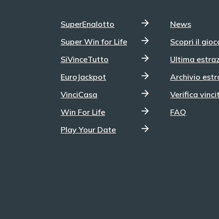
SuperEnalotto
News
Super Win for Life
Scopri il gioc
SiVinceTutto
Ultima estra
EuroJackpot
Archivio estr
VinciCasa
Verifica vinci
Win For Life
FAQ
Play Your Date