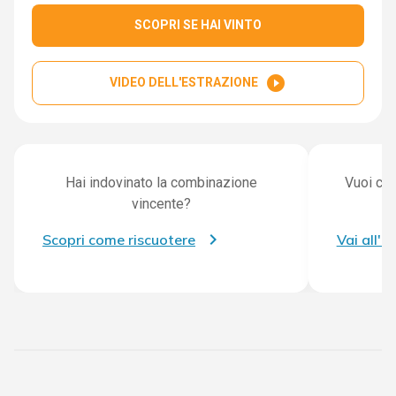
SCOPRI SE HAI VINTO
play_circle_filled
VIDEO DELL'ESTRAZIONE
Hai indovinato la combinazione
Vuoi con
vincente?
Scopri come riscuotere
Vai all'a