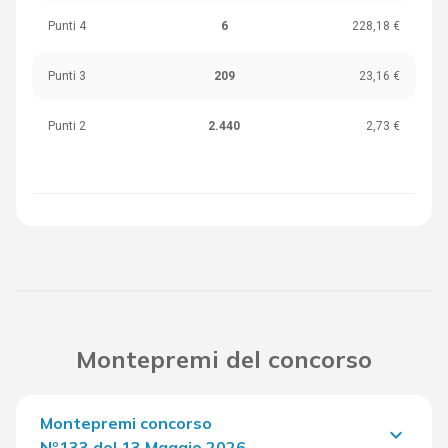
Punti 4
6
228,18 €
Punti 3
209
23,16 €
Punti 2
2.440
2,73 €
Montepremi del concorso
Montepremi concorso
keyboard_arrow_down
Nº133 del 13 Maggio 2026