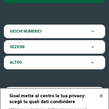
Super Win for Life
News
SiVinceTutto
Chi siamo
Scopri il gioco
GIOCHI NUMERICI
EuroJackpot
Contatti
Ultima estrazione
SEZIONI
VinciCasa
Notifiche
Archivio estrazioni
ALTRO
Win For Life
Accessibilità
Verifica vincite
Play Your Date
Cookies
FAQ
Sisal mette al centro la tua privacy:
scegli tu quali dati condividere