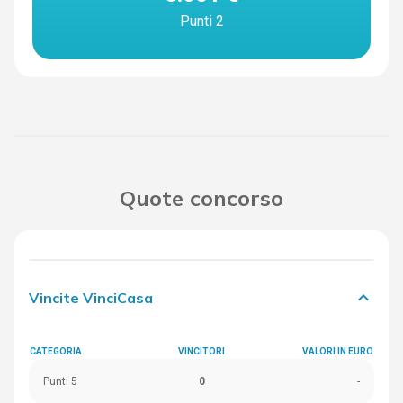
Punti 2
Quote concorso
keyboard_arrow_down
Vincite VinciCasa
CATEGORIA
VINCITORI
VALORI IN EURO
Punti 5
0
-