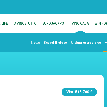
 LIFE
SIVINCETUTTO
EUROJACKPOT
VINCICASA
WIN FOR
News
Scopri il gioco
Ultima estrazione
A
Vinti
513.760 €