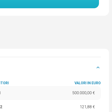
keyboard_arrow_down
ITORI
VALORI IN EURO
1
500.000,00 €
2
121,88 €