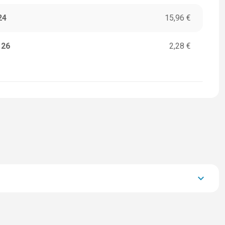
24
15,96 €
126
2,28 €
keyboard_arrow_down
35.672,00 €