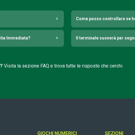
Come posso controllare se h
cita Immediata?
Il terminale suonerà per seg
i?
Visita la sezione FAQ e trova tutte le risposte che cerchi.
GIOCHI NUMERICI
SEZIONI