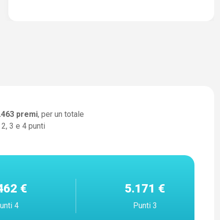
.463
premi
, per un totale
2, 3 e 4 punti
462 €
5.171 €
unti 4
Punti 3