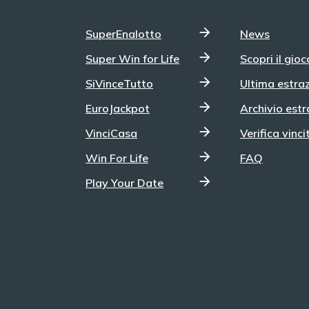
SuperEnalotto
News
Super Win for Life
Scopri il gioc
SiVinceTutto
Ultima estra
EuroJackpot
Archivio estr
VinciCasa
Verifica vinci
Win For Life
FAQ
Play Your Date