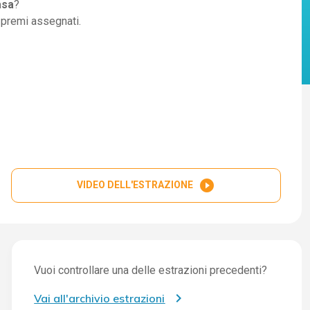
asa
?
i premi assegnati.
play_circle_filled
VIDEO DELL'ESTRAZIONE
Vuoi controllare una delle estrazioni precedenti?
Vai all'archivio estrazioni