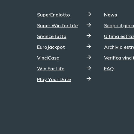
SuperEnalotto
News
Super Win for Life
Scopri il gioc
SiVinceTutto
Ultima estra
EuroJackpot
Archivio estr
VinciCasa
Verifica vinci
Win For Life
FAQ
Play Your Date