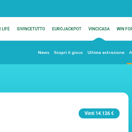
 LIFE
SIVINCETUTTO
EUROJACKPOT
VINCICASA
WIN FOR
News
Scopri il gioco
Ultima estrazione
A
Vinti
14.126 €