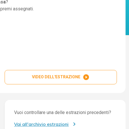
asa
?
i premi assegnati.
play_circle_filled
VIDEO DELL'ESTRAZIONE
Vuoi controllare una delle estrazioni precedenti?
Vai all'archivio estrazioni