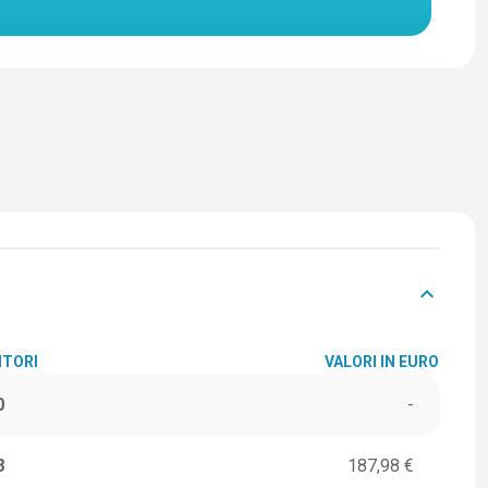
keyboard_arrow_down
ITORI
VALORI IN EURO
0
-
8
187,98 €