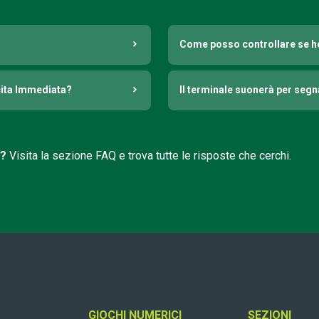
Come posso controllare se h
cita Immediata?
Il terminale suonerà per seg
i?
Visita la sezione FAQ e trova tutte le risposte che cerchi.
GIOCHI NUMERICI
SEZIONI