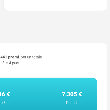
.441
premi
, per un totale
, 3 e 4 punti
16 €
7.305 €
ti 3
Punti 2