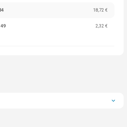
84
18,72 €
149
2,32 €
keyboard_arrow_down
36.678,20 €