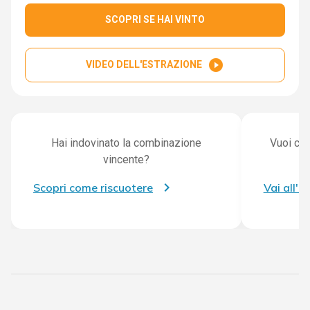
SCOPRI SE HAI VINTO
play_circle_filled
VIDEO DELL'ESTRAZIONE
Hai indovinato la combinazione
Vuoi con
vincente?
Scopri come riscuotere
Vai all'a