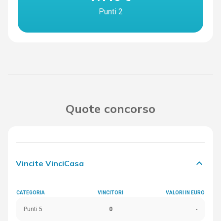
Punti 2
Quote concorso
keyboard_arrow_down
Vincite VinciCasa
CATEGORIA
VINCITORI
VALORI IN EURO
Punti 5
0
-