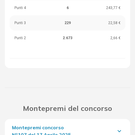
Punti 4
6
243,77 €
Punti 3
229
22,58 €
Punti 2
2.673
2,66 €
Montepremi del concorso
Montepremi concorso
keyboard_arrow_down
Nº107 del 17 Aprile 2025