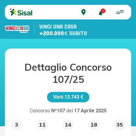
place
VINCI UNA CASA
+200.000€
SUBITO
Dettaglio Concorso
107/25
Vinti
13.743 €
Concorso
Nº107
del
17 Aprile 2025
3
11
14
18
35